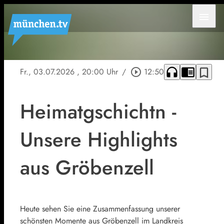
menu
headphones
chrome_reader_mode
bookmark_border
Fr., 03.07.2026
, 20:00 Uhr
/
play_circle_outline
12:50
Heimatgschichtn -
Unsere Highlights
aus Gröbenzell
Heute sehen Sie eine Zusammenfassung unserer
schönsten Momente aus Gröbenzell im Landkreis