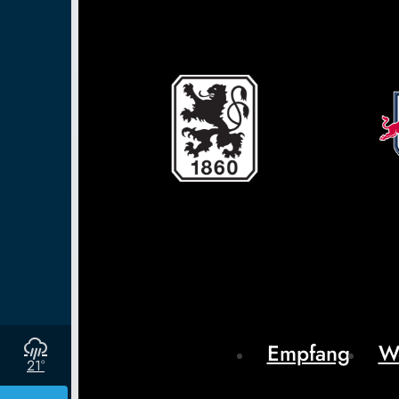
Empfang
W
21°