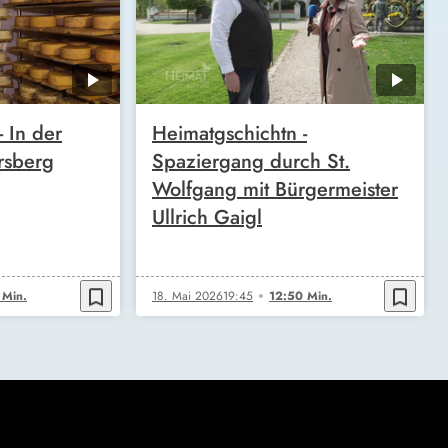
 In der
Heimatgschichtn -
rsberg
Spaziergang durch St.
Wolfgang mit Bürgermeister
Ullrich Gaigl
bookmark_border
bookmark_border
 Min.
18. Mai 2026
19:45
12:50 Min.