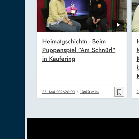
Heimatgschichtn - Beim
Puppenspiel "Am Schnürl"
in Kaufering
bookmark_border
28. Mai 2026
20:00
13:50 Min.
2