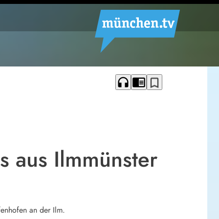
headphones
chrome_reader_mode
bookmark_border
ts aus Ilmmünster
enhofen an der Ilm.