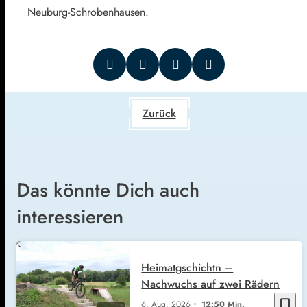
Neuburg-Schrobenhausen.
Zurück
Das könnte Dich auch
interessieren
Heimatgschichtn –
Nachwuchs auf zwei Rädern
bookmark_border
6. Aug. 2026
12:50 Min.