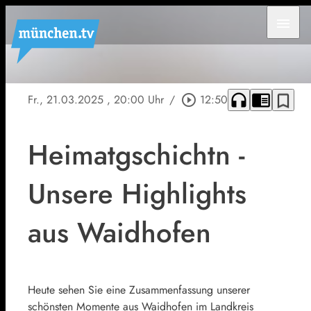
menu
headphones
chrome_reader_mode
bookmark_border
Fr., 21.03.2025
, 20:00 Uhr
/
play_circle_outline
12:50
Heimatgschichtn -
Unsere Highlights
aus Waidhofen
Heute sehen Sie eine Zusammenfassung unserer
schönsten Momente aus Waidhofen im Landkreis