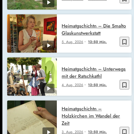
Heimatgschichtn – Die Smalto
Glaskunstwerkstatt
bookmark_border
5. Aug. 2026
12:50 Min.
Heimatgschichtn – Unterwegs
mit der Ratschkathl
bookmark_border
4. Aug. 2026
12:50 Min.
Heimatgschichtn –
Holzkirchen im Wandel der
Zeit
bookmark_border
3. Aug. 2026
12:50 Min.