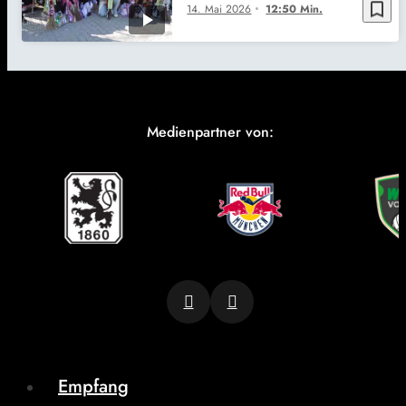
bookmark_border
14. Mai 2026
12:50 Min.
Medienpartner von:
Empfang