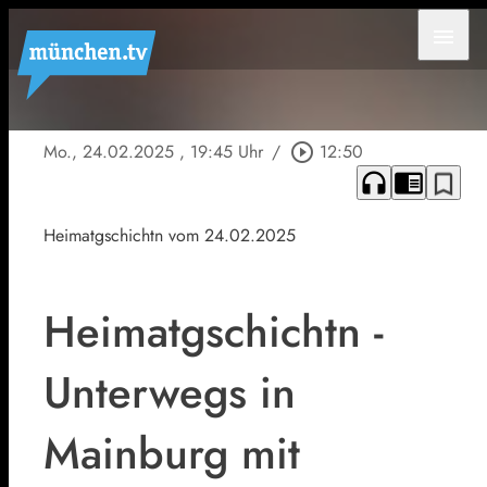
menu
Mo., 24.02.2025
, 19:45 Uhr
/
play_circle_outline
12:50
headphones
chrome_reader_mode
bookmark_border
Heimatgschichtn vom 24.02.2025
Heimatgschichtn -
Unterwegs in
Mainburg mit