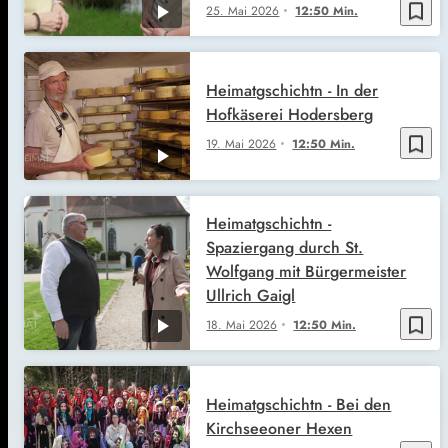
bookmark_border
25. Mai 2026
12:50 Min.
Heimatgschichtn - In der
Hofkäserei Hodersberg
bookmark_border
19. Mai 2026
12:50 Min.
Heimatgschichtn -
Spaziergang durch St.
Wolfgang mit Bürgermeister
Ullrich Gaigl
bookmark_border
18. Mai 2026
12:50 Min.
Heimatgschichtn - Bei den
Kirchseeoner Hexen