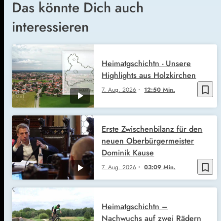
Das könnte Dich auch
interessieren
Heimatgschichtn - Unsere
Highlights aus Holzkirchen
bookmark_border
7. Aug. 2026
12:50 Min.
Erste Zwischenbilanz für den
neuen Oberbürgermeister
Dominik Kause
bookmark_border
7. Aug. 2026
03:09 Min.
Heimatgschichtn –
Nachwuchs auf zwei Rädern