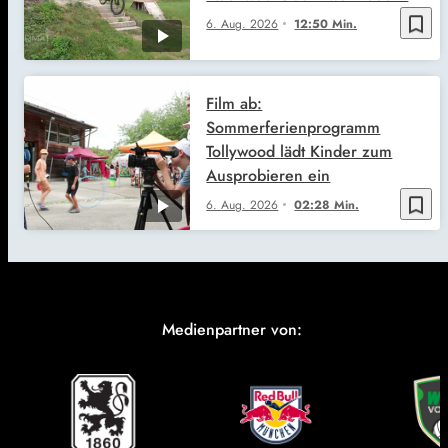
bookmark_border
6. Aug. 2026
12:50 Min.
Film ab:
Sommerferienprogramm
Tollywood lädt Kinder zum
Ausprobieren ein
bookmark_border
6. Aug. 2026
02:28 Min.
Medienpartner von: