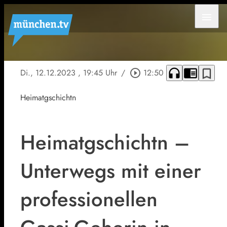
menu
headphones
chrome_reader_mode
bookmark_border
Di., 12.12.2023
, 19:45 Uhr
/
play_circle_outline
12:50
Heimatgschichtn
Heimatgschichtn –
Unterwegs mit einer
professionellen