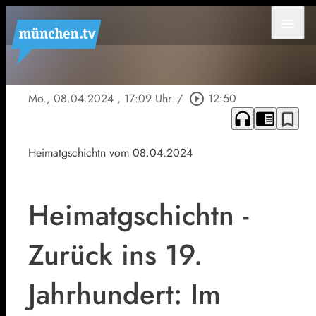
menu
Mo., 08.04.2024
, 17:09 Uhr
/
play_circle_outline
12:50
headphones
chrome_reader_mode
bookmark_border
Heimatgschichtn vom 08.04.2024
Heimatgschichtn -
Zurück ins 19.
Jahrhundert: Im