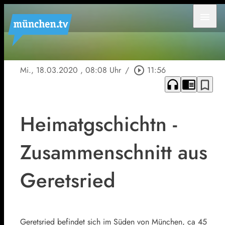
menu
Mi., 18.03.2020
, 08:08 Uhr
/
play_circle_outline
11:56
headphones
chrome_reader_mode
bookmark_border
Heimatgschichtn -
Zusammenschnitt aus
Geretsried
Geretsried befindet sich im Süden von München, ca 45