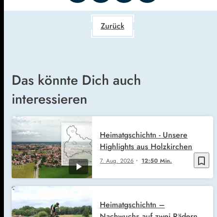
Zurück
Das könnte Dich auch
interessieren
Heimatgschichtn - Unsere
Highlights aus Holzkirchen
bookmark_border
7. Aug. 2026
12:50 Min.
Heimatgschichtn –
Nachwuchs auf zwei Rädern