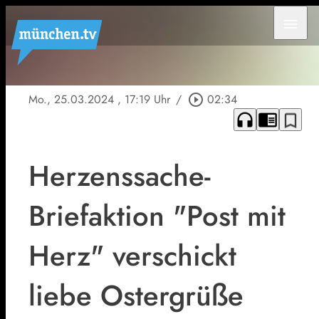
menu
Mo., 25.03.2024
, 17:19 Uhr
/
play_circle_outline
02:34
headphones
chrome_reader_mode
bookmark_border
Herzenssache-
Briefaktion "Post mit
Herz" verschickt
liebe Ostergrüße