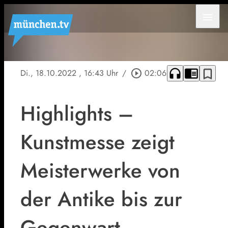
menu
headphones
chrome_reader_mode
bookmark_border
Di., 18.10.2022
, 16:43 Uhr
/
play_circle_outline
02:06
Highlights –
Kunstmesse zeigt
Meisterwerke von
der Antike bis zur
Gegenwart