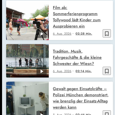
Film ab:
Sommerferienprogramm
Tollywood lädt Kinder zum
Ausprobieren ein
bookmark_border
6. Aug. 2026
02:28 Min.
Tradition, Musik,
Fahrgeschäfte & die kleine
Schwester der Wiesn?
bookmark_border
6. Aug. 2026
02:14 Min.
Gewalt gegen Einsatzkräfte –
Polizei München demonstriert,
wie brenzlig der Einsatz-Alltag
werden kann
bookmark_border
5. Aug. 2026
02:46 Min.