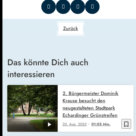
Zurück
Das könnte Dich auch
interessieren
2. Bürgermeister Dominik
Krause besucht den
neugestalteten Stadtpark
Echardinger Grünstreifen
bookmark_border
20. Aug. 2025
01:55 Min.