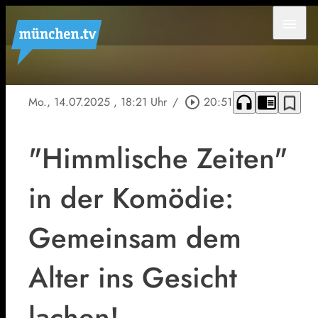
menu
headphones
chrome_reader_mode
bookmark_border
Mo., 14.07.2025
, 18:21 Uhr
/
play_circle_outline
20:51
"Himmlische Zeiten"
in der Komödie:
Gemeinsam dem
Alter ins Gesicht
lachen!