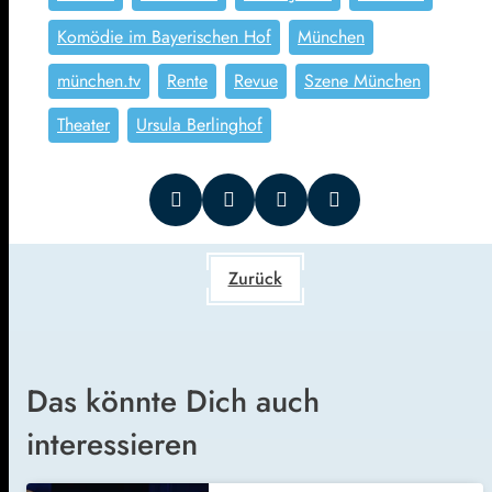
Komödie im Bayerischen Hof
München
münchen.tv
Rente
Revue
Szene München
Theater
Ursula Berlinghof
Zurück
Das könnte Dich auch
interessieren