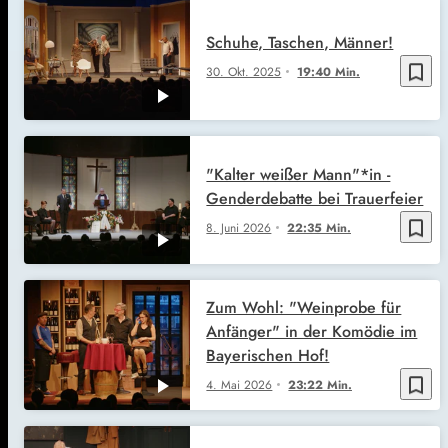
Schuhe, Taschen, Männer!
bookmark_border
30. Okt. 2025
19:40 Min.
"Kalter weißer Mann"*in -
Genderdebatte bei Trauerfeier
bookmark_border
8. Juni 2026
22:35 Min.
Zum Wohl: "Weinprobe für
Anfänger" in der Komödie im
Bayerischen Hof!
bookmark_border
4. Mai 2026
23:22 Min.