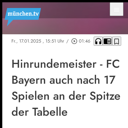
menu
headphones
chrome_reader_mode
bookmark_border
Fr., 17.01.2025
, 15:51 Uhr
/
play_circle_outline
01:46
Hinrundemeister - FC
Bayern auch nach 17
Spielen an der Spitze
der Tabelle