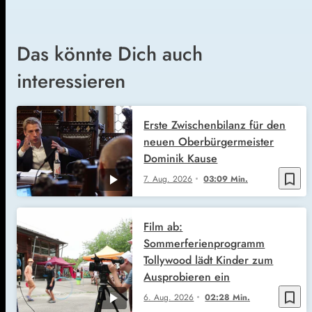
Das könnte Dich auch
interessieren
Erste Zwischenbilanz für den
neuen Oberbürgermeister
Dominik Kause
bookmark_border
7. Aug. 2026
03:09 Min.
Film ab:
Sommerferienprogramm
Tollywood lädt Kinder zum
Ausprobieren ein
bookmark_border
6. Aug. 2026
02:28 Min.