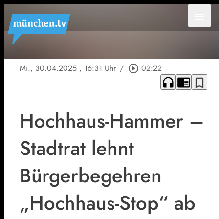
menu
Mi., 30.04.2025
, 16:31 Uhr
/
play_circle_outline
02:22
headphones
chrome_reader_mode
bookmark_border
Hochhaus-Hammer –
Stadtrat lehnt
Bürgerbegehren
„Hochhaus-Stop“ ab