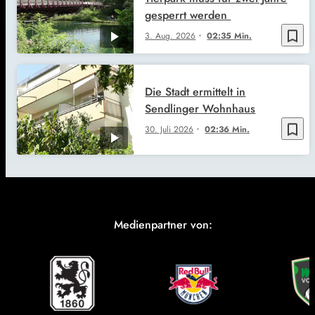
gesperrt werden
bookmark_border
3. Aug. 2026
02:35 Min.
Die Stadt ermittelt in
Sendlinger Wohnhaus
bookmark_border
30. Juli 2026
02:36 Min.
Medienpartner von: