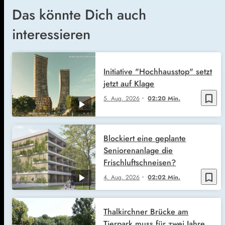
Das könnte Dich auch
interessieren
Initiative "Hochhausstop" setzt
jetzt auf Klage
bookmark_border
5. Aug. 2026
02:20 Min.
Blockiert eine geplante
Seniorenanlage die
Frischluftschneisen?
bookmark_border
4. Aug. 2026
02:02 Min.
Thalkirchner Brücke am
Tierpark muss für zwei Jahre