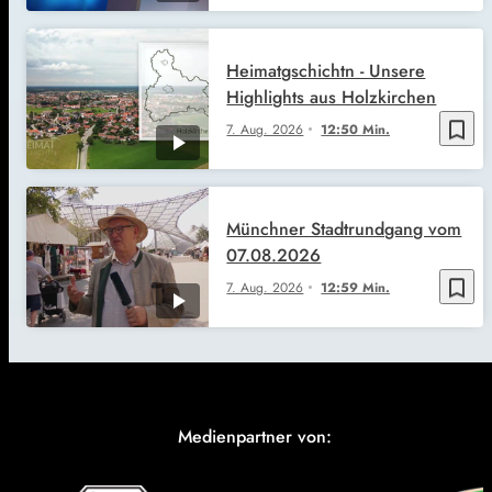
Heimatgschichtn - Unsere
Highlights aus Holzkirchen
bookmark_border
7. Aug. 2026
12:50 Min.
Münchner Stadtrundgang vom
07.08.2026
bookmark_border
7. Aug. 2026
12:59 Min.
Medienpartner von: