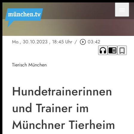
menu
Mo., 30.10.2023
, 18:45 Uhr
/
play_circle_outline
03:42
headphones
chrome_reader_mode
bookmark_border
Tierisch München
Hundetrainerinnen
und Trainer im
Münchner Tierheim