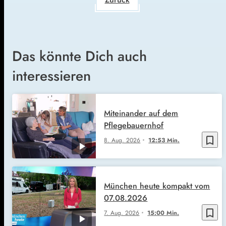
Das könnte Dich auch
interessieren
Miteinander auf dem
Pflegebauernhof
bookmark_border
8. Aug. 2026
12:53 Min.
München heute kompakt vom
07.08.2026
bookmark_border
7. Aug. 2026
15:00 Min.