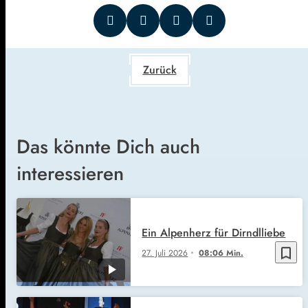
Zurück
Das könnte Dich auch
interessieren
Ein Alpenherz für Dirndlliebe
bookmark_border
27. Juli 2026
08:06 Min.