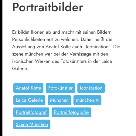
Portraitbilder
Er bildet Ikonen ab und macht mit seinen Bildern
Persönlichkeiten erst zu welchen. Daher heißt die
Ausstellung von Anatol Kotte auch „Iconication“. Die
szene münchen war bei der Vernissage mit den
ikonischen Werken des Fotokünstlers in der Leica
Galerie.
Anatol Kotte
Fotokünstler
Iconication
Leica Galerie
München
münchen.tv
Portraitfotograf
Portraitfotografie
Szene München