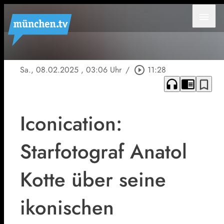
menu
Sa., 08.02.2025
, 03:06 Uhr
/
play_circle_outline
11:28
headphones
chrome_reader_mode
bookmark_border
Iconication:
Starfotograf Anatol
Kotte über seine
ikonischen