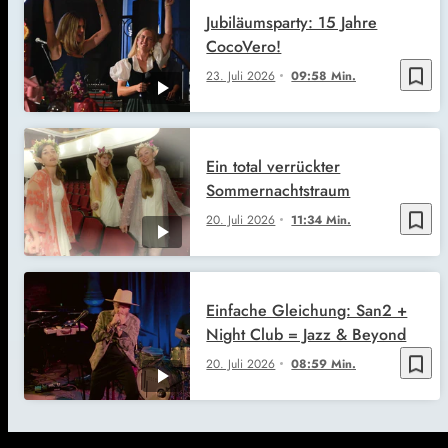
Jubiläumsparty: 15 Jahre
CocoVero!
bookmark_border
23. Juli 2026
09:58 Min.
Ein total verrückter
Sommernachtstraum
bookmark_border
20. Juli 2026
11:34 Min.
Einfache Gleichung: San2 +
Night Club = Jazz & Beyond
bookmark_border
20. Juli 2026
08:59 Min.