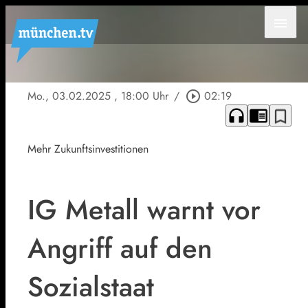
menu
Mo., 03.02.2025
, 18:00 Uhr
/
play_circle_outline
02:19
headphones
chrome_reader_mode
bookmark_border
Mehr Zukunftsinvestitionen
IG Metall warnt vor
Angriff auf den
Sozialstaat