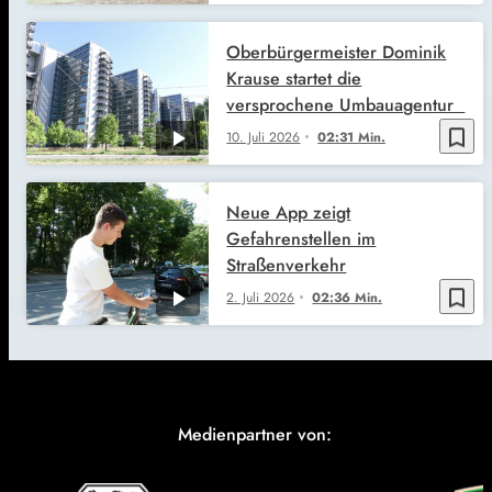
Oberbürgermeister Dominik
Krause startet die
versprochene Umbauagentur
bookmark_border
10. Juli 2026
02:31 Min.
Neue App zeigt
Gefahrenstellen im
Straßenverkehr
bookmark_border
2. Juli 2026
02:36 Min.
Medienpartner von: