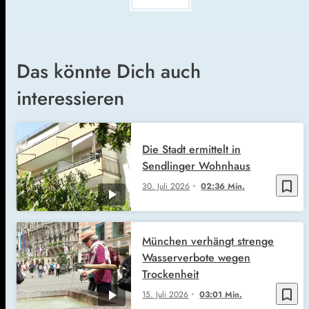
Das könnte Dich auch
interessieren
Die Stadt ermittelt in
Sendlinger Wohnhaus
bookmark_border
30. Juli 2026
02:36 Min.
München verhängt strenge
Wasserverbote wegen
Trockenheit
bookmark_border
15. Juli 2026
03:01 Min.