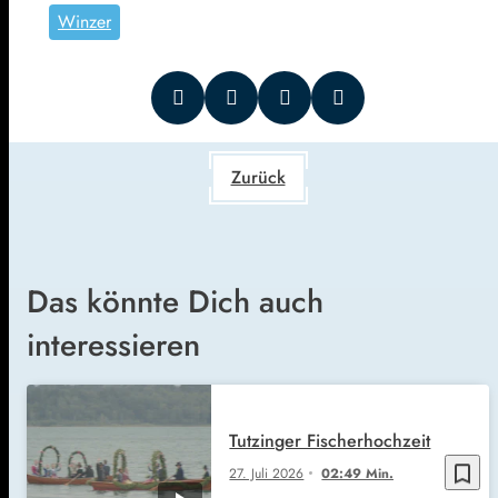
Winzer
Zurück
Das könnte Dich auch
interessieren
Tutzinger Fischerhochzeit
bookmark_border
27. Juli 2026
02:49 Min.