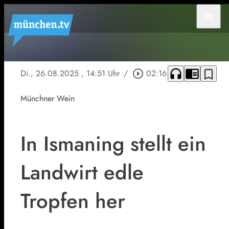
menu
headphones
chrome_reader_mode
bookmark_border
Di., 26.08.2025
, 14:51 Uhr
/
play_circle_outline
02:16
Münchner Wein
In Ismaning stellt ein
Landwirt edle
Tropfen her