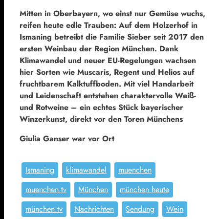
Mitten in Oberbayern, wo einst nur Gemüse wuchs,
reifen heute edle Trauben: Auf dem Holzerhof in
Ismaning betreibt die Familie Sieber seit 2017 den
ersten Weinbau der Region München. Dank
Klimawandel und neuer EU-Regelungen wachsen
hier Sorten wie Muscaris, Regent und Helios auf
fruchtbarem Kalktuffboden. Mit viel Handarbeit
und Leidenschaft entstehen charaktervolle Weiß-
und Rotweine – ein echtes Stück bayerischer
Winzerkunst, direkt vor den Toren Münchens
Giulia Ganser war vor Ort
Ismaning
klimawandel
muenchen
muenchen.tv
München
münchen heute
münchen.tv
Nachrichten
Sendung
Wein