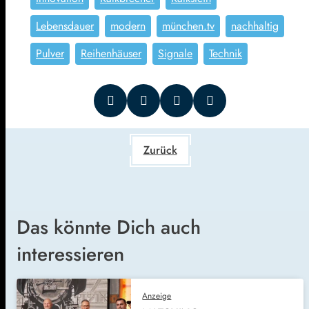
Lebensdauer
modern
münchen.tv
nachhaltig
Pulver
Reihenhäuser
Signale
Technik
Zurück
Das könnte Dich auch
interessieren
Anzeige