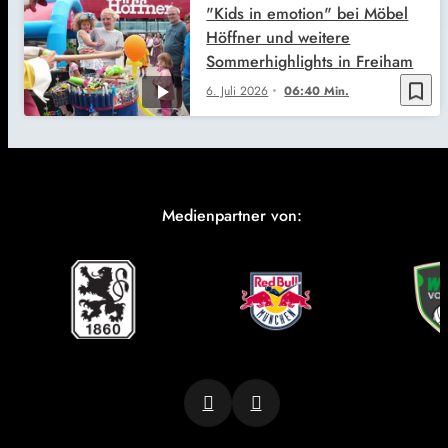
"Kids in emotion" bei Möbel
Höffner und weitere
Sommerhighlights in Freiham
bookmark_border
6. Juli 2026
06:40 Min.
Medienpartner von: