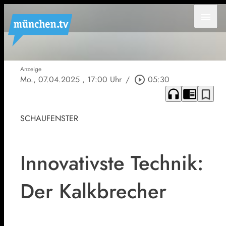
menu
Anzeige
Mo., 07.04.2025
, 17:00 Uhr
/
play_circle_outline
05:30
headphones
chrome_reader_mode
bookmark_border
SCHAUFENSTER
Innovativste Technik:
Der Kalkbrecher