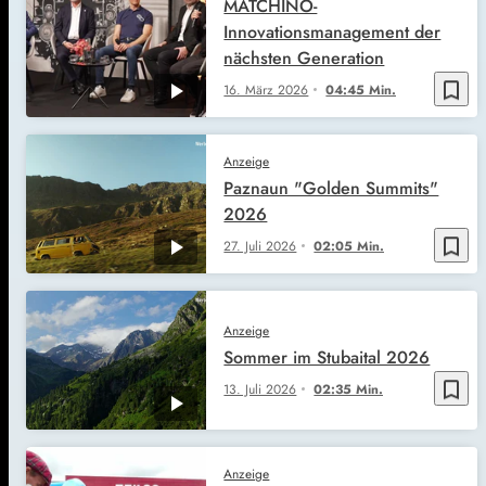
MATCHINO-
Innovationsmanagement der
nächsten Generation
bookmark_border
16. März 2026
04:45 Min.
Anzeige
Paznaun "Golden Summits"
2026
bookmark_border
27. Juli 2026
02:05 Min.
Anzeige
Sommer im Stubaital 2026
bookmark_border
13. Juli 2026
02:35 Min.
Anzeige