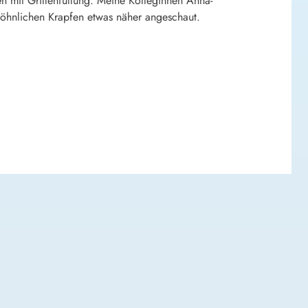
n mit Grillenfüllung. Meine Kolleginnen Anna-
hnlichen Krapfen etwas näher angeschaut.