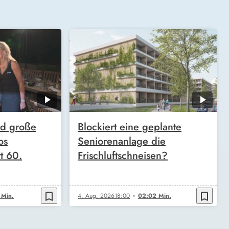
nd große
Blockiert eine geplante
os
Seniorenanlage die
rt 60.
Frischluftschneisen?
bookmark_border
bookmark_border
 Min.
4. Aug. 2026
18:00
02:02 Min.