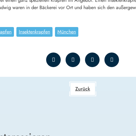
ei einen ganz speziellen Krapfen im Angebot: Einen Insektenkrapfe
wig waren in der Bäckerei vor Ort und haben sich den außergewö
rapfen
Insektenkrapfen
München
Zurück