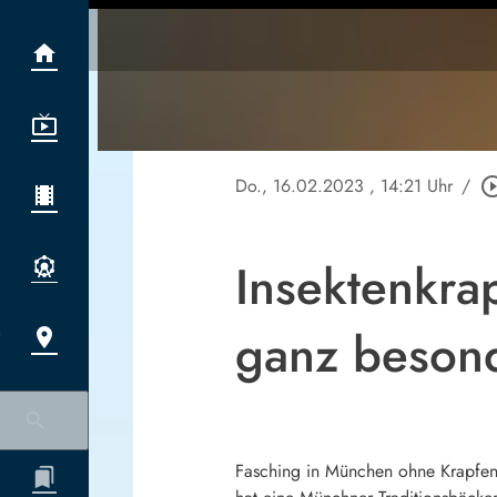
Do., 16.02.2023
, 14:21 Uhr
/
play_circle_
Insektenkra
ganz beson
Fasching in München ohne Krapfen 