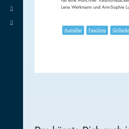
hat eine Münchner Traditionsbäcker
Lena Werkmann und Ann-Sophie Lud
Aumüller
Fasching
Grillenk