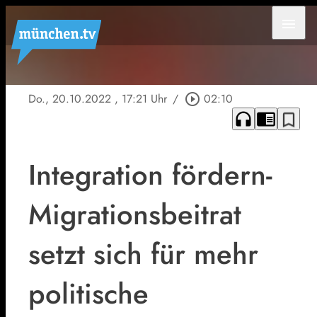
menu
Do., 20.10.2022
, 17:21 Uhr
/
play_circle_outline
02:10
headphones
chrome_reader_mode
bookmark_border
Integration fördern-
Migrationsbeitrat
setzt sich für mehr
politische