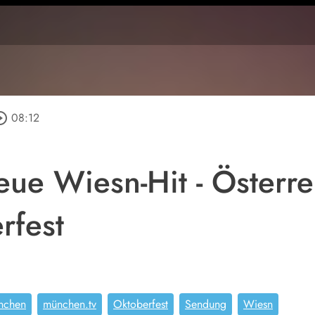
le_outline
08:12
neue Wiesn-Hit - Österr
rfest
nchen
münchen.tv
Oktoberfest
Sendung
Wiesn