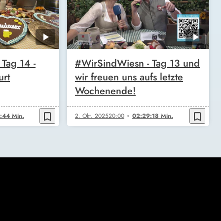
Tag 14 -
#WirSindWiesn - Tag 13 und
urt
wir freuen uns aufs letzte
Wochenende!
bookmark_border
bookmark_border
:44 Min.
2. Okt. 2025
20:00
02:29:18 Min.