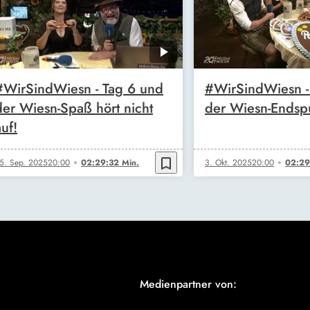
#WirSindWiesn - Tag 6 und
#WirSindWiesn - 
der Wiesn-Spaß hört nicht
der Wiesn-Endsp
auf!
bookmark_border
5. Sep. 2025
20:00
02:29:32 Min.
3. Okt. 2025
20:00
02:29
Medienpartner von: