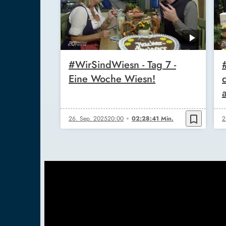
#WirSindWiesn - Tag 7 -
Eine Woche Wiesn!
bookmark_border
26. Sep. 2025
20:00
02:28:41 Min.
2