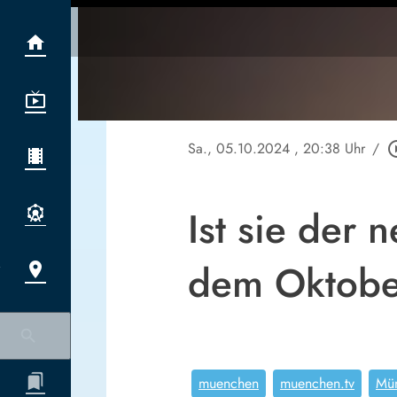
Sa., 05.10.2024
, 20:38 Uhr
/
play_circ
Ist sie der 
dem Oktobe
muenchen
muenchen.tv
Mü