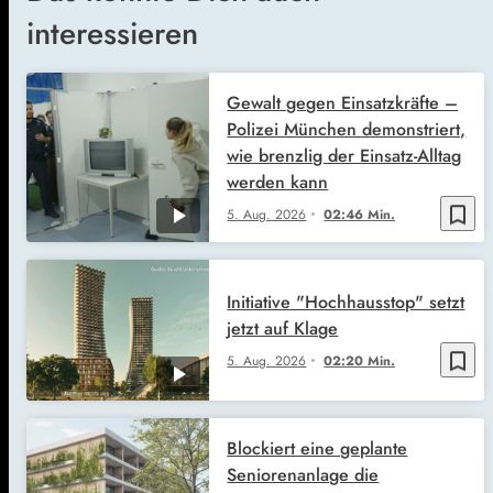
interessieren
Gewalt gegen Einsatzkräfte –
Polizei München demonstriert,
wie brenzlig der Einsatz-Alltag
werden kann
bookmark_border
5. Aug. 2026
02:46 Min.
Initiative "Hochhausstop" setzt
jetzt auf Klage
bookmark_border
5. Aug. 2026
02:20 Min.
Blockiert eine geplante
Seniorenanlage die