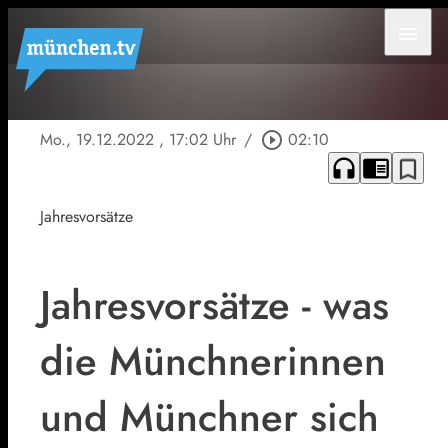
menu
Mo., 19.12.2022
, 17:02 Uhr
/
play_circle_outline
02:10
headphones
chrome_reader_mode
bookmark_border
Jahresvorsätze
Jahresvorsätze - was
die Münchnerinnen
und Münchner sich