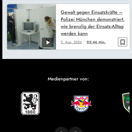
Gewalt gegen Einsatzkräfte –
Polizei München demonstriert,
wie brenzlig der Einsatz-Alltag
werden kann
bookmark_border
5. Aug. 2026
02:46 Min.
Medienpartner von: