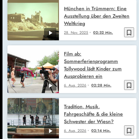
München in Trümmern: Eine
Ausstellung über den Zweiten
Weltkrieg
bookmark_border
28. Nov. 2025
02:32 Min.
Film ab:
Sommerferienprogramm
Tollywood lädt Kinder zum
Ausprobieren ein
bookmark_border
6. Aug. 2026
02:28 Min.
Tradition, Musik,
Fahrgeschäfte & die kleine
Schwester der Wiesn?
bookmark_border
6. Aug. 2026
02:14 Min.