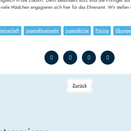
ck zugleich in die Zukunft: Denn besonders stolz sind die Pöringer 
g viele Mädchen engagieren sich hier für das Ehrenamt. Wir stellen
einschaft
Jugendfeuerwehr
Jugendliche
Pöring
Übunge
Zurück