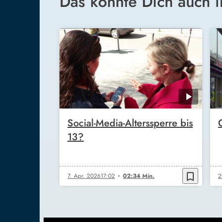
Das könnte Dich auch i
Social-Media-Alterssperre bis
13?
bookmark_border
7. Apr. 2026
17:02
02:34 Min.
2