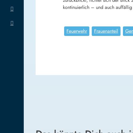
zurückblickt, richtet sich der Bli
kontinuierlich – und auch auffälli
Feuerwehr
Frauenanteil
Gem