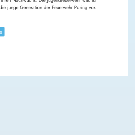
auf ihren Nachwuchs. Die Jugendfeuerwehr wächst
 die junge Generation der Feuerwehr Pöring vor.
n