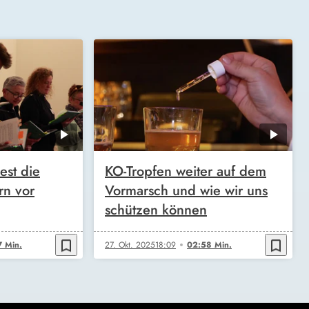
est die
KO-Tropfen weiter auf dem
rn vor
Vormarsch und wie wir uns
schützen können
bookmark_border
bookmark_border
 Min.
27. Okt. 2025
18:09
02:58 Min.