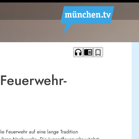
headphones
chrome_reader_mode
bookmark_border
 Feuerwehr-
e Feuerwehr auf eine lange Tradition