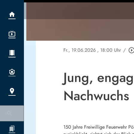
Fr., 19.06.2026
, 18:00 Uhr
/
play_circle_out
Jung, engagi
Nachwuchs 
150 Jahre Freiwillige Feuerwehr P