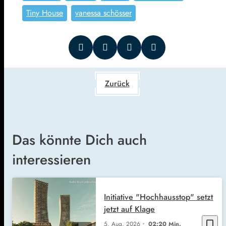
Tiny House
vanessa schösser
Zurück
Das könnte Dich auch
interessieren
Initiative "Hochhausstop" setzt
jetzt auf Klage
bookmark_border
5. Aug. 2026
02:20 Min.