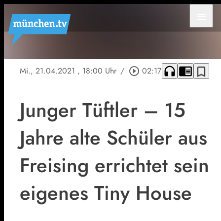
menu
headphones
chrome_reader_mode
bookmark_border
Mi., 21.04.2021
, 18:00 Uhr
/
play_circle_outline
02:17
Junger Tüftler – 15
Jahre alte Schüler aus
Freising errichtet sein
eigenes Tiny House