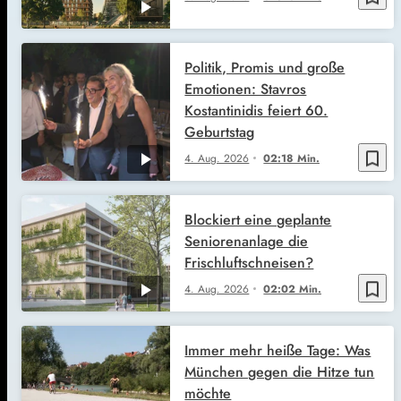
Politik, Promis und große
Emotionen: Stavros
Kostantinidis feiert 60.
Geburtstag
bookmark_border
4. Aug. 2026
02:18 Min.
Blockiert eine geplante
Seniorenanlage die
Frischluftschneisen?
bookmark_border
4. Aug. 2026
02:02 Min.
Immer mehr heiße Tage: Was
München gegen die Hitze tun
möchte