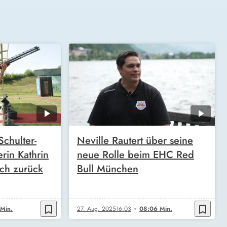
chulter-
Neville Rautert über seine
rin Kathrin
neue Rolle beim EHC Red
ch zurück
Bull München
bookmark_border
bookmark_border
Min.
27. Aug. 2025
16:03
08:06 Min.