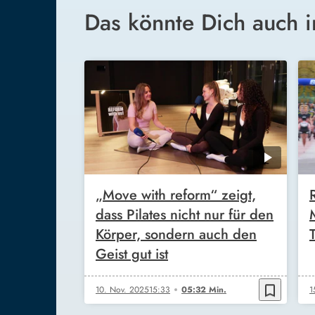
Das könnte Dich auch i
„Move with reform“ zeigt,
dass Pilates nicht nur für den
Körper, sondern auch den
Geist gut ist
bookmark_border
10. Nov. 2025
15:33
05:32 Min.
1