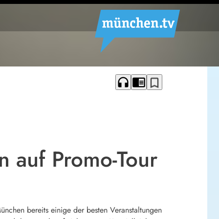
headphones
chrome_reader_mode
bookmark_border
n auf Promo-Tour
nchen bereits einige der besten Veranstaltungen