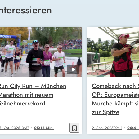
nteressieren
Run City Run – München
Comeback nach S
Marathon mit neuem
OP: Europameiste
Teilnehmerrekord
Murche kämpft si
zur Spitze
bookmark_border
5. Okt. 2025
13:37
05:16 Min.
2. Sep. 2025
09:11
06:41 