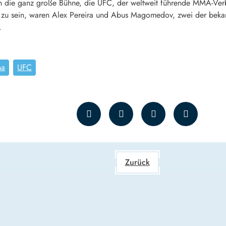
ch die ganz große Bühne, die UFC, der weltweit führende MMA-Verba
n zu sein, waren Alex Pereira und Abus Magomedov, zwei der bekan
.
na
UFC
Zurück