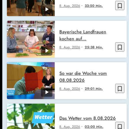
bookmark_border
8. Aug. 2026
33:50 Min.
Bayerische Landfrauen
kochen auf…
bookmark_border
8. Aug. 2026
25:38 Min.
So war die Woche vom
08.08.2026
bookmark_border
8. Aug. 2026
29:01 Min.
Das Wetter vom 8.08.2026
bookmark_border
8. Aug. 2026
02:00 Min.