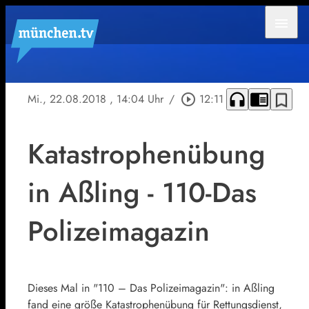
menu
headphones
chrome_reader_mode
bookmark_border
Mi., 22.08.2018
, 14:04 Uhr
/
play_circle_outline
12:11
Katastrophenübung
in Aßling - 110-Das
Polizeimagazin
Dieses Mal in "110 – Das Polizeimagazin": in Aßling
fand eine größe Katastrophenübung für Rettungsdienst,