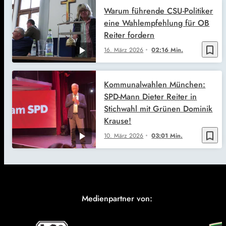
Warum führende CSU-Politiker
eine Wahlempfehlung für OB
Reiter fordern
bookmark_border
16. März 2026
02:16 Min.
Kommunalwahlen München:
SPD-Mann Dieter Reiter in
Stichwahl mit Grünen Dominik
Krause!
bookmark_border
10. März 2026
03:01 Min.
Medienpartner von: