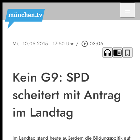
menu
Mi., 10.06.2015
, 17:50 Uhr
/
play_circle_outline
03:06
headphones
chrome_reader_mode
bookmark_border
Kein G9: SPD
scheitert mit Antrag
im Landtag
Im Landtag stand heute außerdem die Bildungspoltik auf