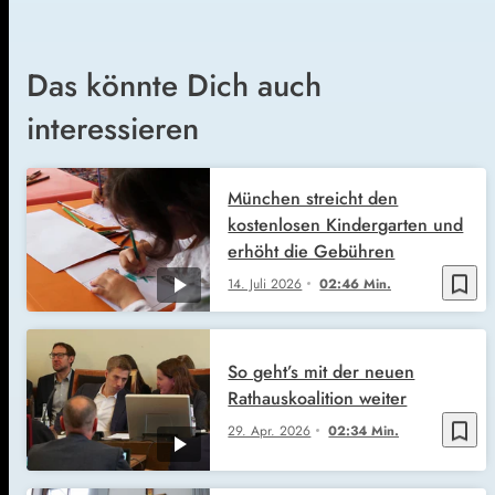
Das könnte Dich auch
interessieren
München streicht den
kostenlosen Kindergarten und
erhöht die Gebühren
bookmark_border
14. Juli 2026
02:46 Min.
So geht’s mit der neuen
Rathauskoalition weiter
bookmark_border
29. Apr. 2026
02:34 Min.