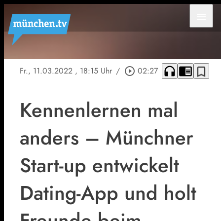
menu
headphones
chrome_reader_mode
bookmark_border
Fr., 11.03.2022
, 18:15 Uhr
/
play_circle_outline
02:27
Kennenlernen mal
anders – Münchner
Start-up entwickelt
Dating-App und holt
Freunde beim