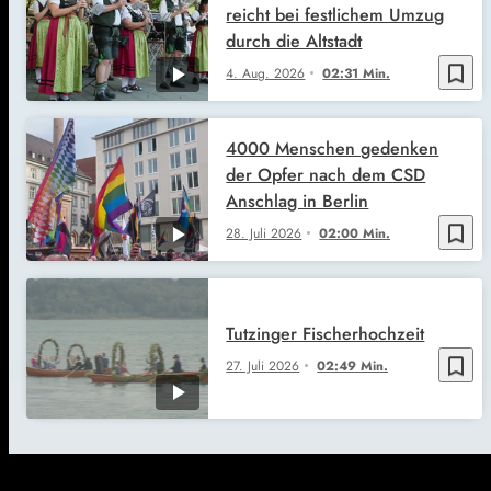
reicht bei festlichem Umzug
durch die Altstadt
bookmark_border
4. Aug. 2026
02:31 Min.
4000 Menschen gedenken
der Opfer nach dem CSD
Anschlag in Berlin
bookmark_border
28. Juli 2026
02:00 Min.
Tutzinger Fischerhochzeit
bookmark_border
27. Juli 2026
02:49 Min.