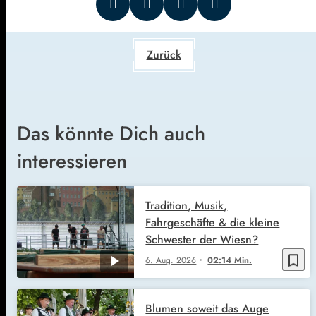
Zurück
Das könnte Dich auch
interessieren
Tradition, Musik,
Fahrgeschäfte & die kleine
Schwester der Wiesn?
bookmark_border
6. Aug. 2026
02:14 Min.
Blumen soweit das Auge