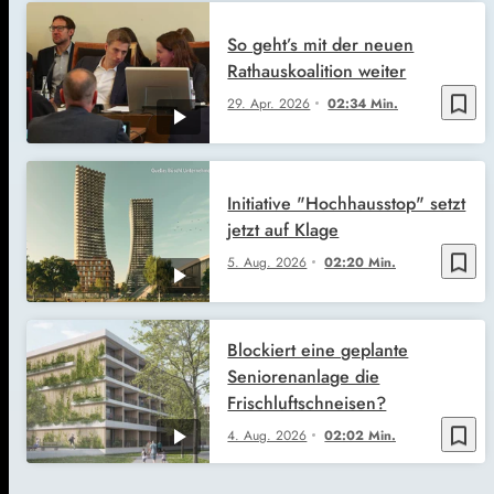
So geht’s mit der neuen
Rathauskoalition weiter
bookmark_border
29. Apr. 2026
02:34 Min.
Initiative "Hochhausstop" setzt
jetzt auf Klage
bookmark_border
5. Aug. 2026
02:20 Min.
Blockiert eine geplante
Seniorenanlage die
Frischluftschneisen?
bookmark_border
4. Aug. 2026
02:02 Min.