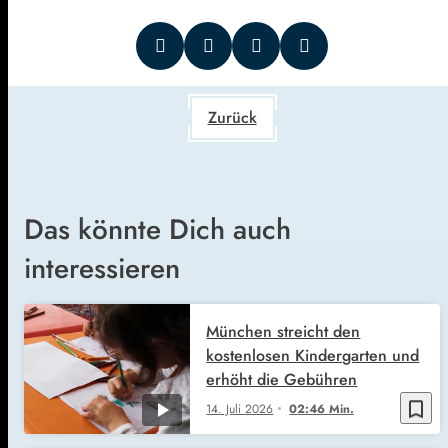
Zurück
Das könnte Dich auch
interessieren
München streicht den
kostenlosen Kindergarten und
erhöht die Gebühren
bookmark_border
14. Juli 2026
02:46 Min.