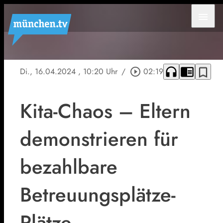
menu
headphones
chrome_reader_mode
bookmark_border
Di., 16.04.2024
, 10:20 Uhr
/
play_circle_outline
02:19
Kita-Chaos – Eltern
demonstrieren für
bezahlbare
Betreuungsplätze-
Plätze