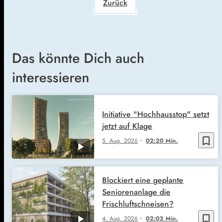
Zurück
Das könnte Dich auch
interessieren
Initiative "Hochhausstop" setzt
jetzt auf Klage
bookmark_border
5. Aug. 2026
02:20 Min.
Blockiert eine geplante
Seniorenanlage die
Frischluftschneisen?
bookmark_border
4. Aug. 2026
02:02 Min.