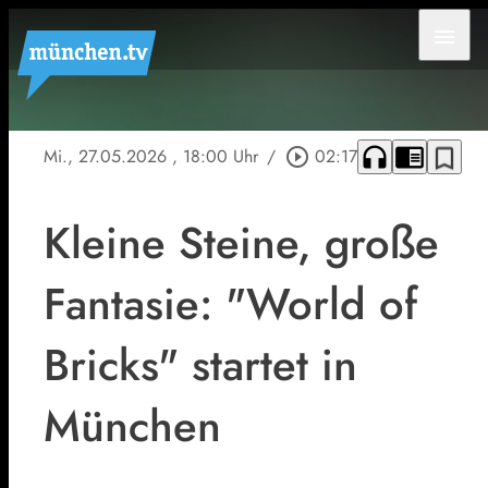
menu
headphones
chrome_reader_mode
bookmark_border
Mi., 27.05.2026
, 18:00 Uhr
/
play_circle_outline
02:17
Kleine Steine, große
Fantasie: "World of
Bricks" startet in
München