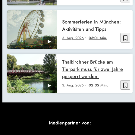
Sommerferien in München:
Aktivitäten und Tipps
bookmark_border
3. Aug. 2026
03:01 Min.
Thalkirchner Brücke am
Tierpark muss für zwei Jahre
gesperrt werden
bookmark_border
3. Aug. 2026
02:35 Min.
Medienpartner von: