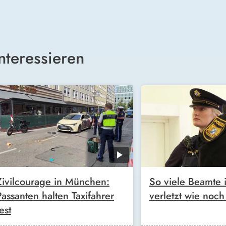
nteressieren
Zivilcourage in München:
So viele Beamte 
Passanten halten Taxifahrer
verletzt wie noch
est