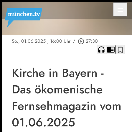
menu
So., 01.06.2025
, 16:00 Uhr
/
play_circle_outline
27:30
headphones
chrome_reader_mode
bookmark_border
Kirche in Bayern -
Das ökomenische
Fernsehmagazin vom
01.06.2025