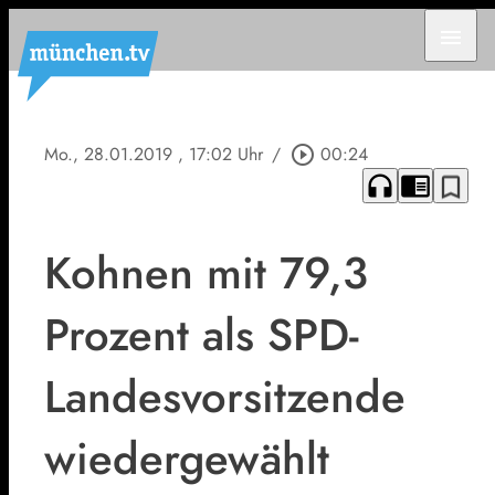
menu
Mo., 28.01.2019
, 17:02 Uhr
/
play_circle_outline
00:24
headphones
chrome_reader_mode
bookmark_border
Kohnen mit 79,3
Prozent als SPD-
Landesvorsitzende
wiedergewählt