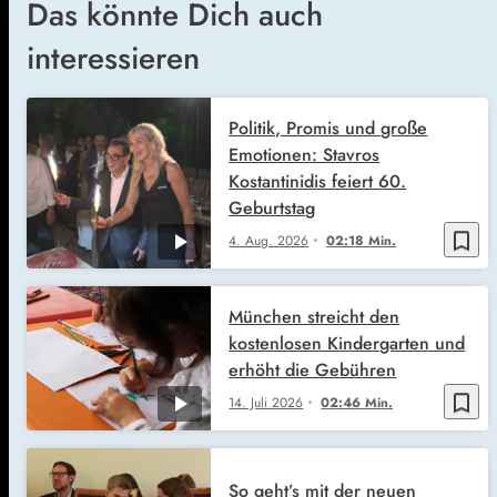
Das könnte Dich auch
interessieren
Politik, Promis und große
Emotionen: Stavros
Kostantinidis feiert 60.
Geburtstag
bookmark_border
4. Aug. 2026
02:18 Min.
München streicht den
kostenlosen Kindergarten und
erhöht die Gebühren
bookmark_border
14. Juli 2026
02:46 Min.
So geht’s mit der neuen