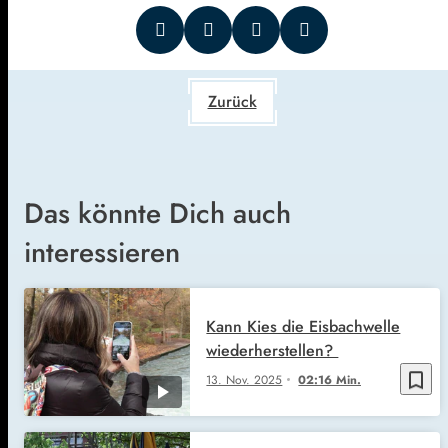
Zurück
Das könnte Dich auch
interessieren
Kann Kies die Eisbachwelle
wiederherstellen?
bookmark_border
13. Nov. 2025
02:16 Min.