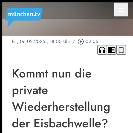
menu
Fr., 06.02.2026
, 18:00 Uhr
/
play_circle_outline
02:06
headphones
chrome_reader_mode
bookmark_border
Kommt nun die
private
Wiederherstellung
der Eisbachwelle?