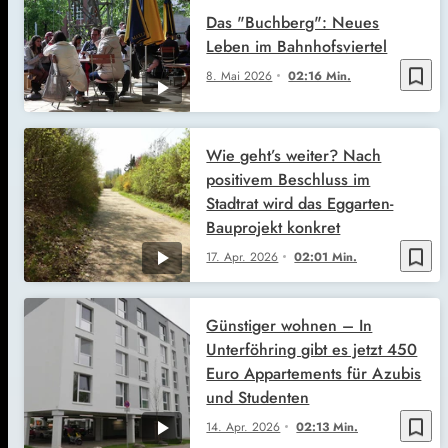
Das "Buchberg": Neues
Leben im Bahnhofsviertel
bookmark_border
8. Mai 2026
02:16 Min.
Wie geht’s weiter? Nach
positivem Beschluss im
Stadtrat wird das Eggarten-
Bauprojekt konkret
bookmark_border
17. Apr. 2026
02:01 Min.
Günstiger wohnen – In
Unterföhring gibt es jetzt 450
Euro Appartements für Azubis
und Studenten
bookmark_border
14. Apr. 2026
02:13 Min.