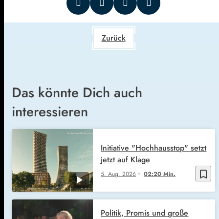
Zurück
Das könnte Dich auch
interessieren
Initiative "Hochhausstop" setzt
jetzt auf Klage
bookmark_border
5. Aug. 2026
02:20 Min.
Politik, Promis und große