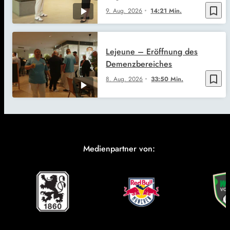
bookmark_border
9. Aug. 2026
14:21 Min.
Lejeune – Eröffnung des
Demenzbereiches
bookmark_border
8. Aug. 2026
33:50 Min.
Medienpartner von: