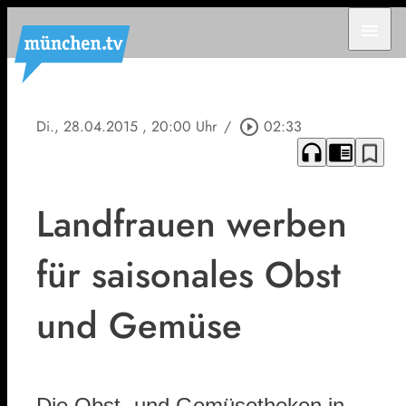
menu
Di., 28.04.2015
, 20:00 Uhr
/
play_circle_outline
02:33
headphones
chrome_reader_mode
bookmark_border
Landfrauen werben
für saisonales Obst
und Gemüse
Die Obst- und Gemüsetheken in