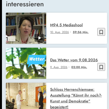
interessieren
M94,5 Mediashool
bookmark_border
10. Aug. 2026
59:56 Min.
Das Wetter vom 9.08.2026
bookmark_border
9. Aug. 2026
02:00 Min.
Schloss Herrenchiemsee:
Ausstellung "Könnt ihr noch?-
Kunst und Demokratie"
begeistert!