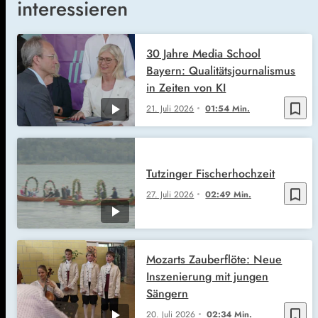
interessieren
30 Jahre Media School
Bayern: Qualitätsjournalismus
in Zeiten von KI
bookmark_border
21. Juli 2026
01:54 Min.
Tutzinger Fischerhochzeit
bookmark_border
27. Juli 2026
02:49 Min.
Mozarts Zauberflöte: Neue
Inszenierung mit jungen
Sängern
bookmark_border
20. Juli 2026
02:34 Min.