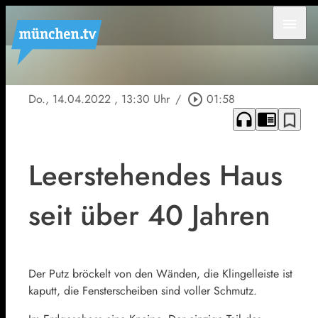
menu
Do., 14.04.2022
, 13:30 Uhr
/
play_circle_outline
01:58
headphones
chrome_reader_mode
bookmark_border
Leerstehendes Haus
seit über 40 Jahren
Der Putz bröckelt von den Wänden, die Klingelleiste ist
kaputt, die Fensterscheiben sind voller Schmutz.