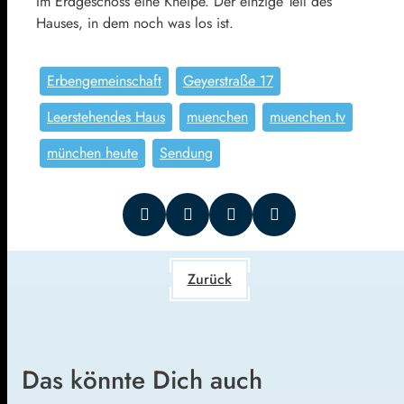
Im Erdgeschoss eine Kneipe. Der einzige Teil des
Hauses, in dem noch was los ist.
Erbengemeinschaft
Geyerstraße 17
Leerstehendes Haus
muenchen
muenchen.tv
münchen heute
Sendung
Zurück
Das könnte Dich auch