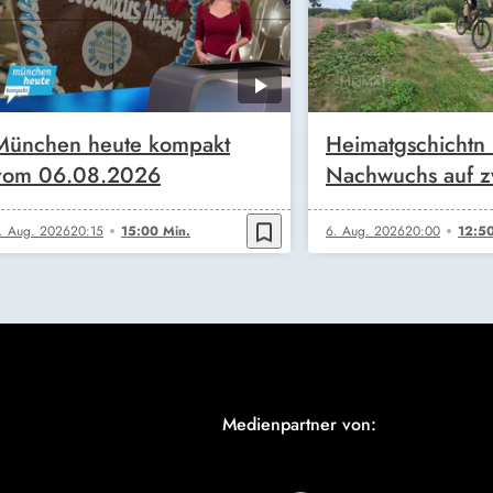
München heute kompakt
Heimatgschichtn
vom 06.08.2026
Nachwuchs auf z
bookmark_border
. Aug. 2026
20:15
15:00 Min.
6. Aug. 2026
20:00
12:50
Medienpartner von: