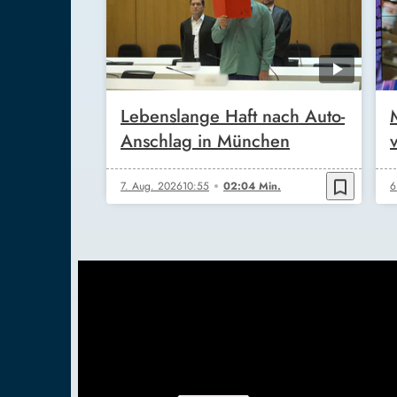
Lebenslange Haft nach Auto-
Anschlag in München
bookmark_border
7. Aug. 2026
10:55
02:04 Min.
6