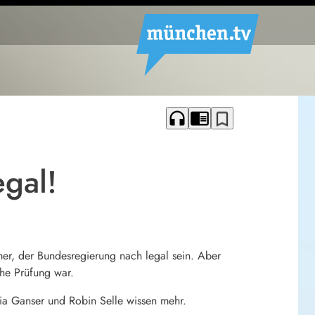
headphones
chrome_reader_mode
bookmark_border
egal!
mer, der Bundesregierung nach legal sein. Aber
che Prüfung war.
ia Ganser und Robin Selle wissen mehr.