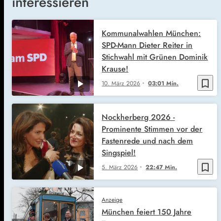
interessieren
Kommunalwahlen München:
SPD-Mann Dieter Reiter in
Stichwahl mit Grünen Dominik
Krause!
bookmark_border
10. März 2026
03:01 Min.
Nockherberg 2026 -
Prominente Stimmen vor der
Fastenrede und nach dem
Singspiel!
bookmark_border
5. März 2026
22:47 Min.
Anzeige
München feiert 150 Jahre