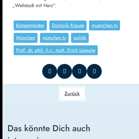
„Weltstadt mit Herz“.
bürgermeister
Dominik Krause
muenchen.tv
München
münchen.tv
politik
Prof. dr. phil. h.c. mult. Erich Lejeune
Zurück
Das könnte Dich auch