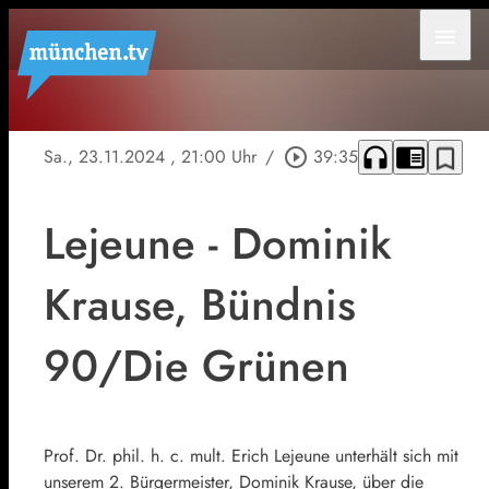
menu
headphones
chrome_reader_mode
bookmark_border
Sa., 23.11.2024
, 21:00 Uhr
/
play_circle_outline
39:35
Lejeune - Dominik
Krause, Bündnis
90/Die Grünen
Prof. Dr. phil. h. c. mult. Erich Lejeune unterhält sich mit
unserem 2. Bürgermeister, Dominik Krause, über die