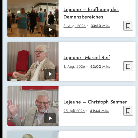
Lejeune – Eröffnung des
Demenzbereiches
bookmark_border
8. Aug. 2026
33:50 Min.
Lejeune - Marcel Reif
bookmark_border
1. Aug. 2026
42:02 Min.
Lejeune – Christoph Santner
bookmark_border
25. Juli 2026
41:44 Min.