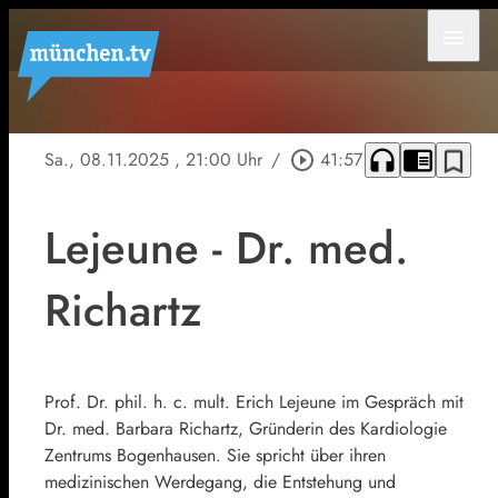
menu
headphones
chrome_reader_mode
bookmark_border
Sa., 08.11.2025
, 21:00 Uhr
/
play_circle_outline
41:57
Lejeune - Dr. med.
Richartz
Prof. Dr. phil. h. c. mult. Erich Lejeune im Gespräch mit
Dr. med. Barbara Richartz, Gründerin des Kardiologie
Zentrums Bogenhausen. Sie spricht über ihren
medizinischen Werdegang, die Entstehung und