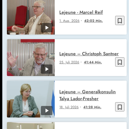
Lejeune - Marcel Reif
bookmark_border
1. Aug. 2026
42:02 Min.
Lejeune – Christoph Santner
bookmark_border
25. Juli 2026
41:44 Min.
Lejeune – Generalkonsulin
Talya Lador-Fresher
bookmark_border
18. Juli 2026
41:28 Min.