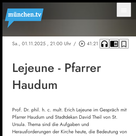
menu
headphones
chrome_reader_mode
bookmark_border
Sa., 01.11.2025
, 21:00 Uhr
/
play_circle_outline
41:21
Lejeune - Pfarrer
Haudum
Prof. Dr. phil. h. c. mult. Erich Lejeune im Gespräch mit
Pfarrer Haudum und Stadtdekan David Theil von St.
Ursula. Thema sind die Aufgaben und
Herausforderungen der Kirche heute, die Bedeutung von