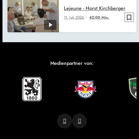
Lejeune - Horst Kirchberger
bookmark_border
11. Juli 2026
42:00 Min.
Medienpartner von: