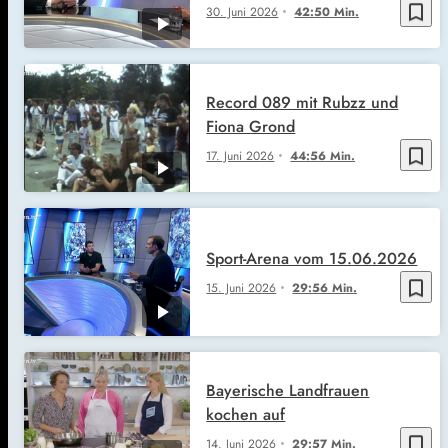
bookmark_border
30. Juni 2026
42:50 Min.
Record 089 mit Rubzz und
Fiona Grond
bookmark_border
17. Juni 2026
44:56 Min.
Sport-Arena vom 15.06.2026
bookmark_border
15. Juni 2026
29:56 Min.
Bayerische Landfrauen
kochen auf
bookmark_border
14. Juni 2026
29:57 Min.