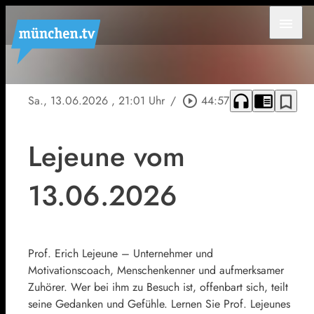
menu
headphones
chrome_reader_mode
bookmark_border
Sa., 13.06.2026
, 21:01 Uhr
/
play_circle_outline
44:57
Lejeune vom
13.06.2026
Prof. Erich Lejeune – Unternehmer und
Motivationscoach, Menschenkenner und aufmerksamer
Zuhörer. Wer bei ihm zu Besuch ist, offenbart sich, teilt
seine Gedanken und Gefühle. Lernen Sie Prof. Lejeunes