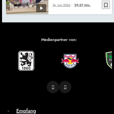
bookmark_border
14. Juni 2026
29:57 Min.
Medienpartner von:
Empfang