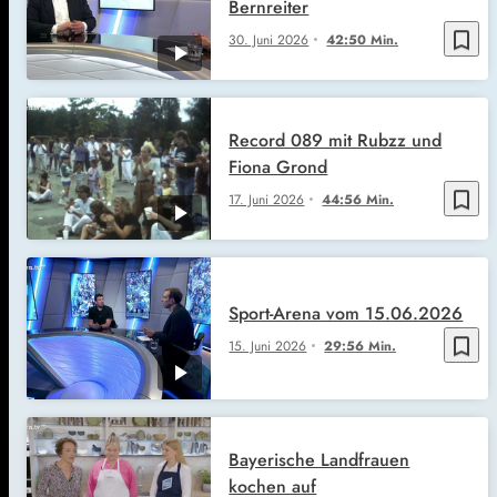
Bernreiter
bookmark_border
30. Juni 2026
42:50 Min.
Record 089 mit Rubzz und
Fiona Grond
bookmark_border
17. Juni 2026
44:56 Min.
Sport-Arena vom 15.06.2026
bookmark_border
15. Juni 2026
29:56 Min.
Bayerische Landfrauen
kochen auf