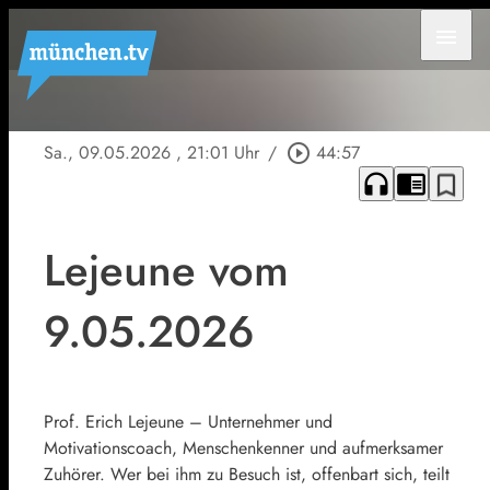
menu
Sa., 09.05.2026
, 21:01 Uhr
/
play_circle_outline
44:57
headphones
chrome_reader_mode
bookmark_border
Lejeune vom
9.05.2026
Prof. Erich Lejeune – Unternehmer und
Motivationscoach, Menschenkenner und aufmerksamer
Zuhörer. Wer bei ihm zu Besuch ist, offenbart sich, teilt