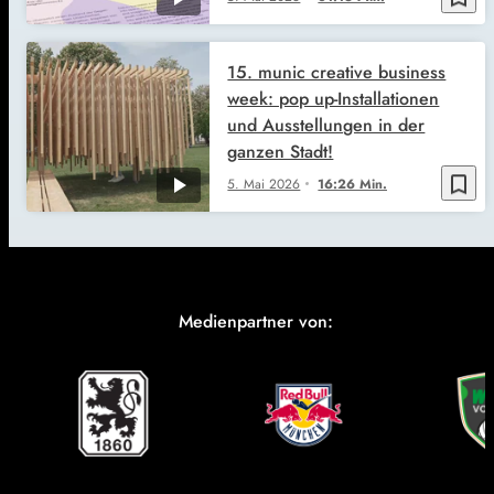
15. munic creative business
week: pop up-Installationen
und Ausstellungen in der
ganzen Stadt!
bookmark_border
5. Mai 2026
16:26 Min.
Medienpartner von: