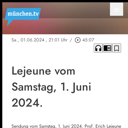
menu
Sa., 01.06.2024
, 21:01 Uhr
/
play_circle_outline
45:07
headphones
chrome_reader_mode
bookmark_border
Lejeune vom
Samstag, 1. Juni
2024.
Sendung vom Samstag, 1. Juni 2024. Prof. Erich Lejeune