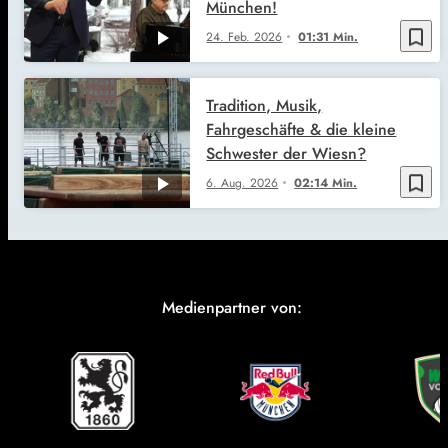
München!
bookmark_border
24. Feb. 2026
01:31 Min.
Tradition, Musik,
Fahrgeschäfte & die kleine
Schwester der Wiesn?
bookmark_border
6. Aug. 2026
02:14 Min.
Medienpartner von: