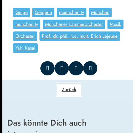
Geige
Geigerin
muenchen.tv
München
münchen.tv
Münchener Kammerorchester
Musik
Orchester
Prof. dr. phil. h.c. mult. Erich Lejeune
Yuki Kasai
Zurück
Das könnte Dich auch