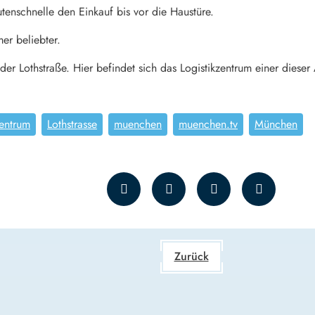
nutenschnelle den Einkauf bis vor die Haustüre.
er beliebter.
r Lothstraße. Hier befindet sich das Logistikzentrum einer dieser 
zentrum
Lothstrasse
muenchen
muenchen.tv
München
Zurück