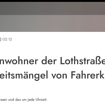
utline
02:12
Anwohner der Lothstra
eitsmängel von Fahrerk
assen und das um jede Uhrzeit.