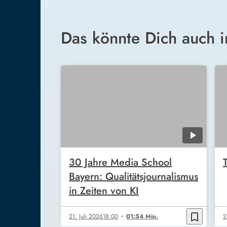
Das könnte Dich auch i
30 Jahre Media School
Bayern: Qualitätsjournalismus
in Zeiten von KI
bookmark_border
21. Juli 2026
18:00
01:54 Min.
2