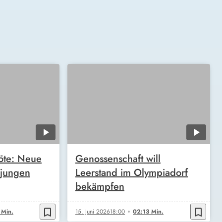
öte: Neue
Genossenschaft will
 jungen
Leerstand im Olympiadorf
bekämpfen
bookmark_border
bookmark_border
 Min.
15. Juni 2026
18:00
02:13 Min.