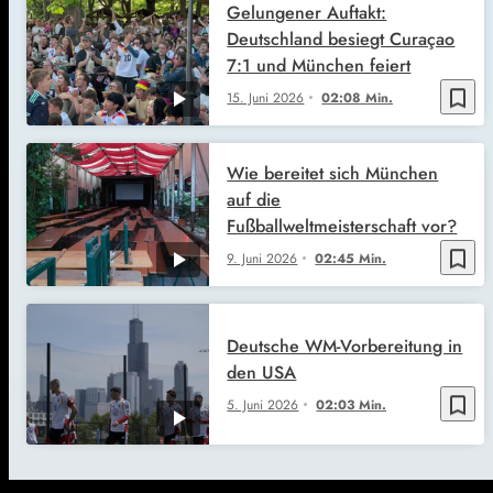
Gelungener Auftakt:
Deutschland besiegt Curaçao
7:1 und München feiert
bookmark_border
15. Juni 2026
02:08 Min.
Wie bereitet sich München
auf die
Fußballweltmeisterschaft vor?
bookmark_border
9. Juni 2026
02:45 Min.
Deutsche WM-Vorbereitung in
den USA
bookmark_border
5. Juni 2026
02:03 Min.