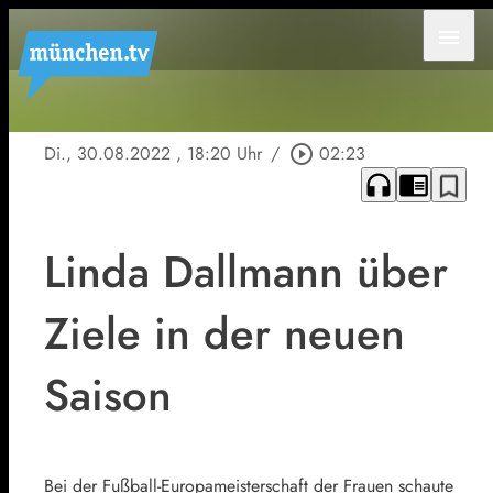
menu
Di., 30.08.2022
, 18:20 Uhr
/
play_circle_outline
02:23
headphones
chrome_reader_mode
bookmark_border
Linda Dallmann über
Ziele in der neuen
Saison
Bei der Fußball-Europameisterschaft der Frauen schaute