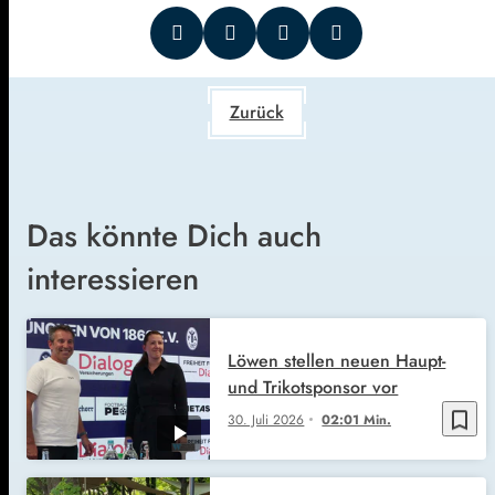
Zurück
Das könnte Dich auch
interessieren
Löwen stellen neuen Haupt-
und Trikotsponsor vor
bookmark_border
30. Juli 2026
02:01 Min.