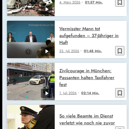
bookmark_border
4. März 2026
01:57 Min.
Vermisster Mann tot
aufgefunden – 37-Jähriger in
Haft
bookmark_border
23. Juli 2026
01:48 Min.
Zivilcourage in München:
Passanten halten Taxifahrer
fest
bookmark_border
1. Juli 2026
02:14 Min.
So viele Beamte im Dienst
verletzt wie noch nie zuvor