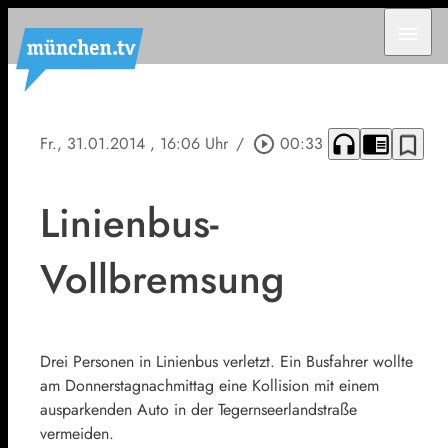
menu
headphones
chrome_reader_mode
bookmark_border
Fr., 31.01.2014
, 16:06 Uhr
/
play_circle_outline
00:33
Linienbus-
Vollbremsung
Drei Personen in Linienbus verletzt. Ein Busfahrer wollte
am Donnerstagnachmittag eine Kollision mit einem
ausparkenden Auto in der Tegernseerlandstraße
vermeiden.