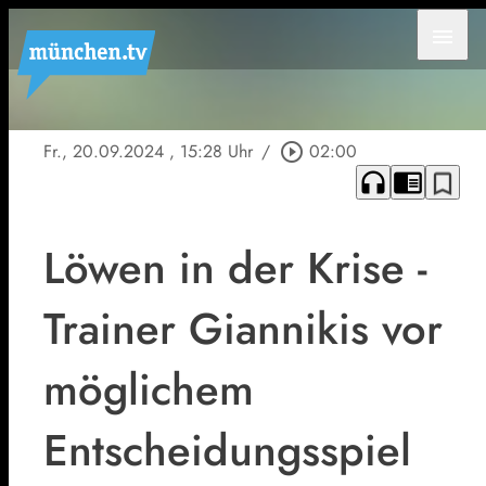
menu
Fr., 20.09.2024
, 15:28 Uhr
/
play_circle_outline
02:00
headphones
chrome_reader_mode
bookmark_border
Löwen in der Krise -
Trainer Giannikis vor
möglichem
Entscheidungsspiel