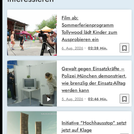
Film ab:
Sommerferienprogramm
Tollywood lädt Kinder zum
Ausprobieren ein
bookmark_border
6. Aug. 2026
02:28 Min.
Gewalt gegen Einsatzkräfte –
Polizei München demonstriert,
wie brenzlig der Einsatz-Alltag
werden kann
bookmark_border
5. Aug. 2026
02:46 Min.
Initiative "Hochhausstop" setzt
jetzt auf Klage