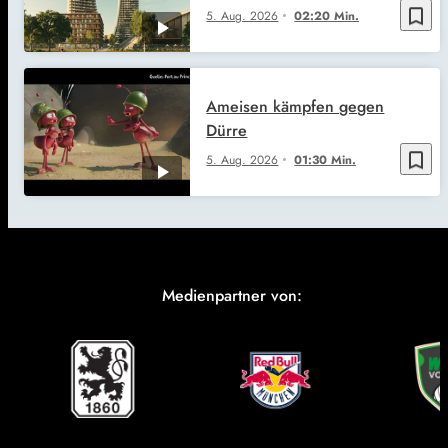
bookmark_border
5. Aug. 2026
02:20 Min.
Ameisen kämpfen gegen
Dürre
bookmark_border
5. Aug. 2026
01:30 Min.
Medienpartner von: