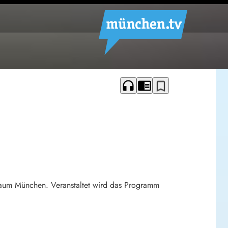
headphones
chrome_reader_mode
bookmark_border
raum München. Veranstaltet wird das Programm